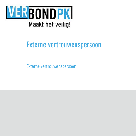
Ga
Externe vertrouwensper
naar
inhoud
Externe vertrouwenspersoon
Externe vertrouwenspersoon