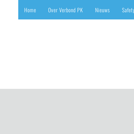
Home
Over Verbond PK
Nieuws
Safet
soon
Home
/
Arbocatalog