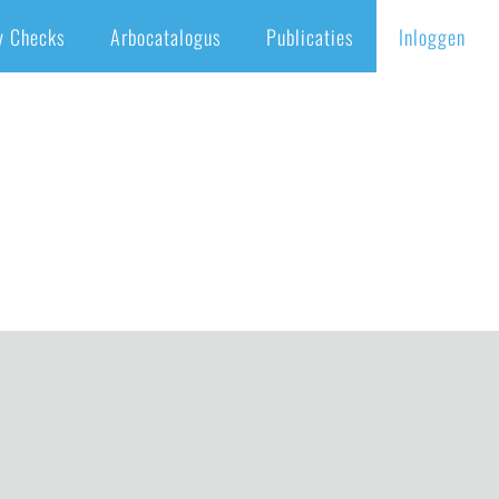
y Checks
Arbocatalogus
Publicaties
Inloggen
us
/
Psycho-Sociale Arbeidsbelasting (PSA)
/
Externe vertrouwenspersoon