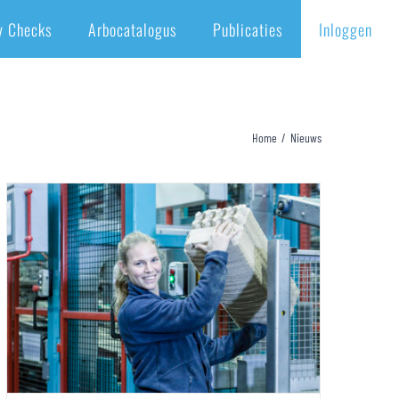
y Checks
Arbocatalogus
Publicaties
Inloggen
Home
/
Nieuws