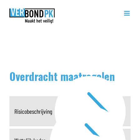
Ga
naar
inhoud
Overdracht maatregelen
Risicobeschrijving