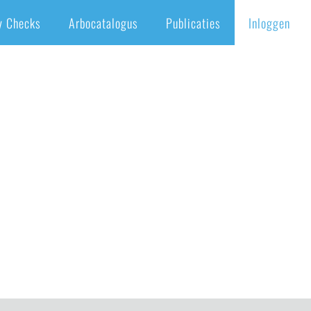
y Checks
Arbocatalogus
Publicaties
Inloggen
Home
/
Publicaties
/
Titelblad handreiking