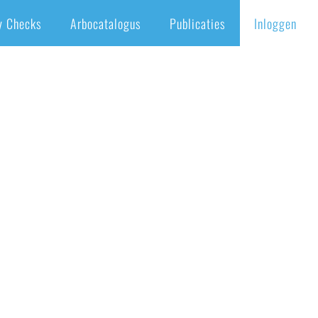
y Checks
Arbocatalogus
Publicaties
Inloggen
Home
/
Verbond Papier & Karton in nieuw jasje
/
Huisstijl