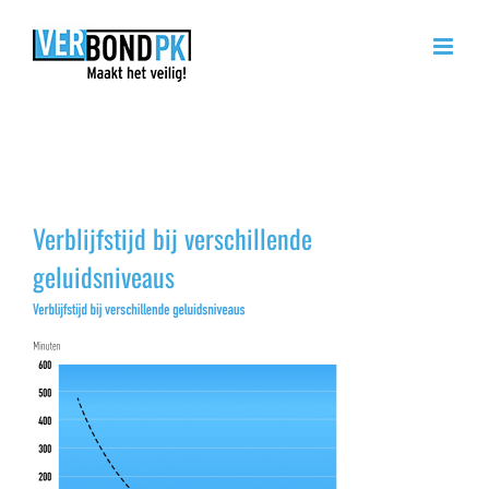
Ga
naar
inhoud
Verblijfstijd bij verschillende
geluidsniveaus
Verblijfstijd bij verschillende
geluidsniveaus