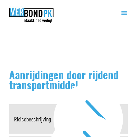
Ga
naar
inhoud
Aanrijdingen door rijdend
transportmiddel
Risicobeschrijving