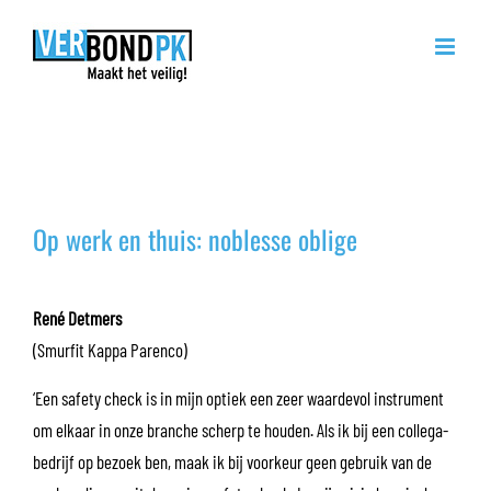
Ga
naar
inhoud
Op werk en thuis: noblesse
oblige
Op werk en thuis: noblesse oblige
René Detmers
(Smurfit Kappa Parenco)
‘Een safety check is in mijn optiek een zeer waardevol instrument
om elkaar in onze branche scherp te houden. Als ik bij een collega-
bedrijf op bezoek ben, maak ik bij voorkeur geen gebruik van de