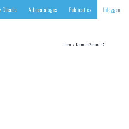
y Checks
Arbocatalogus
Publicaties
Inloggen
Home
/
Kenmerk:
VerbondPK