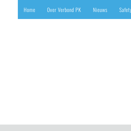
Home
Over Verbond PK
Nieuws
Safet
19