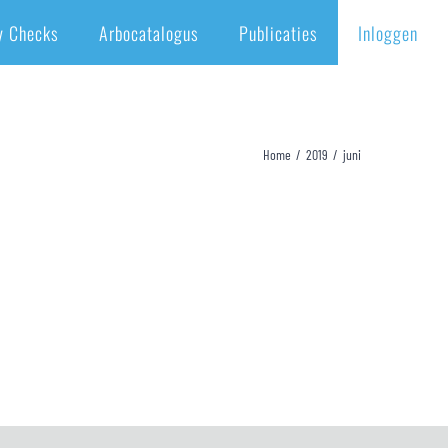
y Checks
Arbocatalogus
Publicaties
Inloggen
Home
/
2019
/
juni