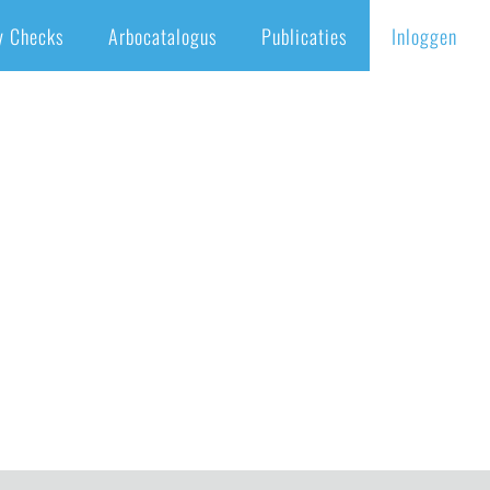
y Checks
Arbocatalogus
Publicaties
Inloggen
Home
/
ARBO DAG
/
arbodag1