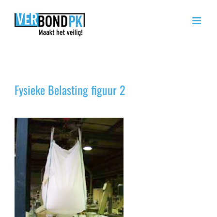
Ga
naar
inhoud
Fysieke Belasting figuur 2
Fysieke Belasting figuur 2