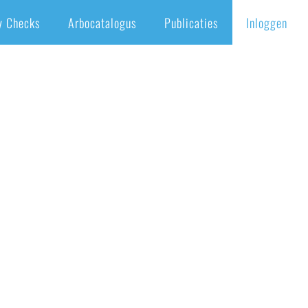
y Checks
Arbocatalogus
Publicaties
Inloggen
Home
/
Maak gebruik van inventiviteit medewerkers
/
Hans de Kruyf