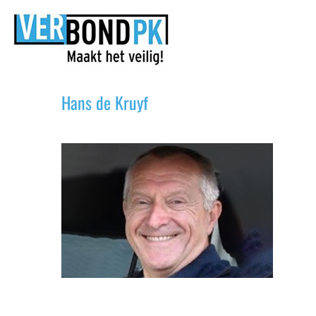
Ga
Hans de Kruyf
naar
inhoud
Hans de Kruyf