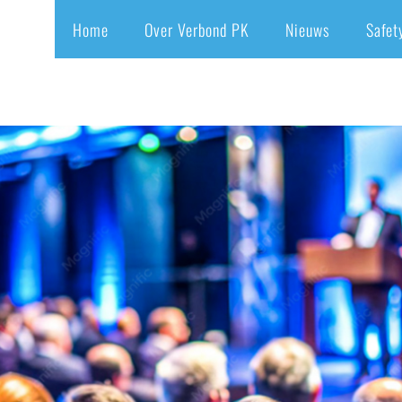
rnemingsraad
Home
Over Verbond PK
Nieuws
Safet