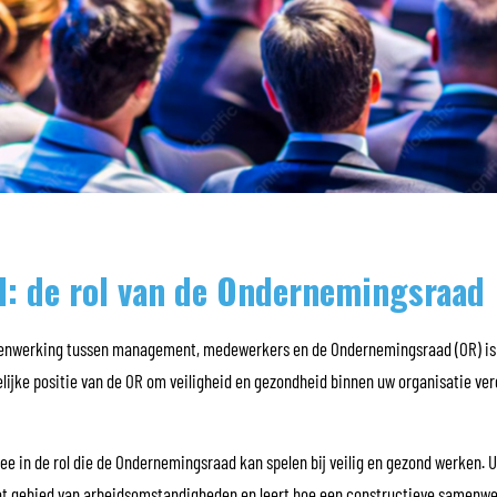
d: de rol van de Ondernemingsraad
samenwerking tussen management, medewerkers en de Ondernemingsraad (OR) is 
elijke positie van de OR om veiligheid en gezondheid binnen uw organisatie ver
 in de rol die de Ondernemingsraad kan spelen bij veilig en gezond werken. U 
het gebied van arbeidsomstandigheden en leert hoe een constructieve samenw