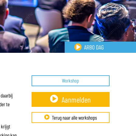
ARBO DAG
Workshop
daarbij
Aanmelden
der te
Terug naar alle workshops
krijgt
erking kan